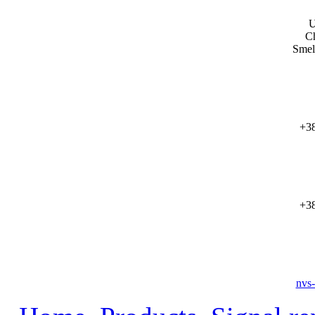
U
Ch
Smel
+38
+38
nvs