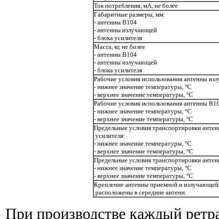
Ток потребления, мА, не более
Габаритные размеры, мм:
- антенны В104
- антенны
излучающей
-
блока усилителя
Масса, кг, не более
- антенны В104
-
антенны излучающей
-
блока усилителя
Рабочие условия использования антенны
изл
- нижнее значение температуры,
°С
- верхнее значение температуры,
°С
Рабочие условия использования антенны В1
- нижнее значение температуры,
°С
- верхнее значение температуры,
°С
Предельные условия транспортировки
антен
усилителя:
- нижнее значение температуры,
°С
- верхнее значение температуры,
°С
Предельные условия транспортировки анте
- нижнее значение температуры,
°С
- верхнее значение температуры,
°С
Крепление антенны приемной и излучающей 
расположены в середине антенн.
При производстве каждый ретра