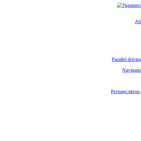
Ab
Parallel drivin
Navigati
Ретранслятор