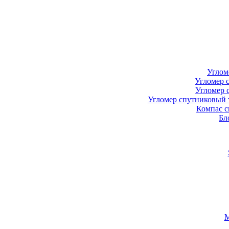
Углом
Угломер 
Угломер 
Угломер спутниковый 
Компас с
Бл
М