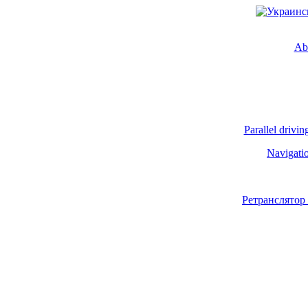
Ab
Parallel drivin
Navigati
Ретранслятор