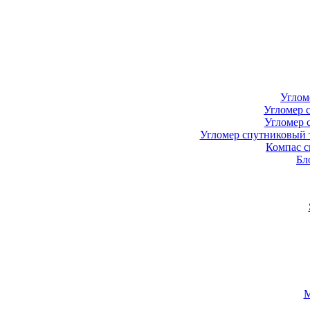
Углом
Угломер 
Угломер 
Угломер спутниковый 
Компас с
Бл
М