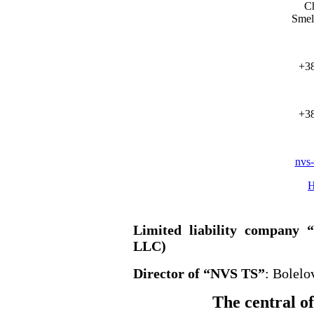
Ch
Smel
+38
+38
nvs
Limited liability company
LLC)
Director of “NVS TS”
: Bolelo
The central o