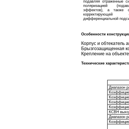
подавляя отраженные с
поляризацией (пода
эффектов), а также с
корректирующей 
дифференциальной подс
Особенности конструкци
Корпус и обтекатель 
Брызгозащищенная ко
Крепление на объекте
Технические характерист
Диапазон р
Коэффициен
Коэффициен
Коэффициен
Коэффицие
КСВН выход
Диапазон р
Коэффициен