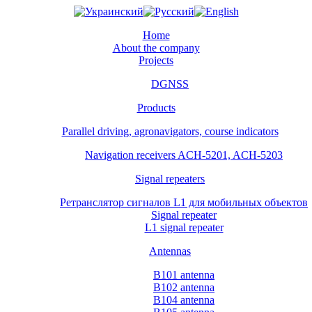
Home
About the company
Projects
DGNSS
Products
Parallel driving, agronavigators, course indicators
Navigation receivers ACH-5201, ACH-5203
Signal repeaters
Ретранслятор сигналов L1 для мобильных объектов
Signal repeater
L1 signal repeater
Antennas
B101 antenna
B102 antenna
B104 antenna