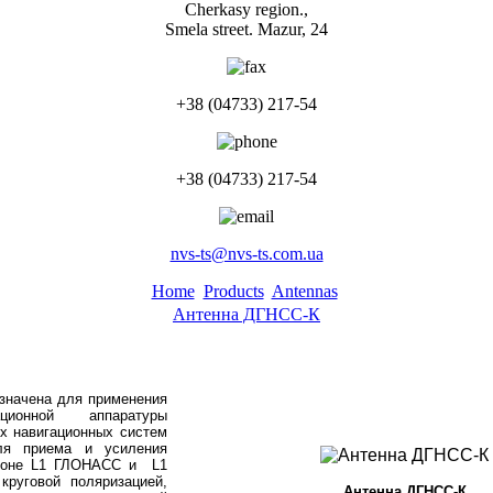
Cherkasy region.,
Smela street. Mazur, 24
+38 (04733) 217-54
+38 (04733) 217-54
nvs-ts@nvs-ts.com.ua
Home
Products
Antennas
Антенна ДГНСС-К
значена для применения
ионной аппаратуры
х навигационных систем
 приема и усиления
азоне L1 ГЛОНАСС и L1
круговой поляризацией,
Антенна ДГНСС-К