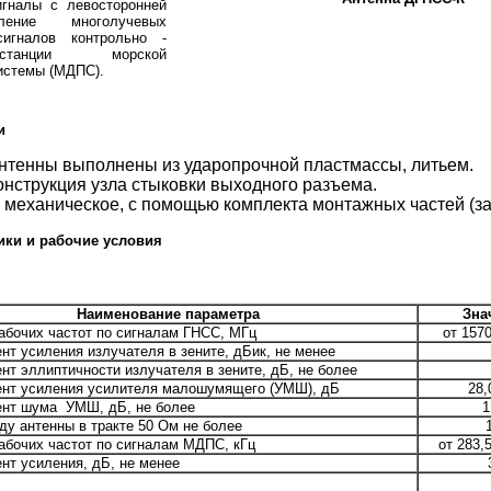
игналы с левосторонней
вление многолучевых
игналов контрольно -
станции морской
истемы (МДПС).
и
антенны выполнены из ударопрочной пластмассы, литьем.
нструкция узла стыковки выходного разъема.
 механическое, с помощью комплекта монтажных частей (за
ики и рабочие условия
Наименование параметра
Зна
абочих частот по сигналам ГНСС, МГц
от 157
т усиления излучателя в зените, дБик, не менее
т эллиптичности излучателя в зените, дБ, не более
т усиления усилителя малошумящего (УМШ), дБ
28,
нт шума УМШ, дБ, не более
1
у антенны в тракте 50 Ом не более
абочих частот по сигналам МДПС, кГц
от 283,
т усиления, дБ, не менее