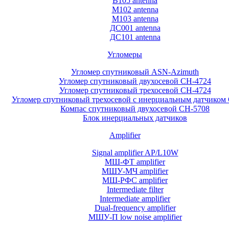
B105 antenna
M102 antenna
M103 antenna
ДС001 antenna
ДС101 antenna
Угломеры
Угломер спутниковый ASN-Azimuth
Угломер спутниковый двухосевой СН-4724
Угломер спутниковый трехосевой СН-4724
Угломер спутниковый трехосевой с инерциальным датчиком
Компас спутниковый двухосевой СН-5708
Блок инерциальных датчиков
Amplifier
Signal amplifier AP/L10W
МШ-ФТ amplifier
МШУ-МЧ amplifier
МШ-РФС amplifier
Intermediate filter
Intermediate amplifier
Dual-frequency amplifier
МШУ-П low noise amplifier