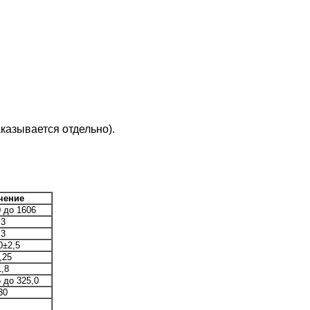
казывается отдельно).
чение
0 до 1606
3
3
0±2,5
,25
1,8
5 до 325,0
30