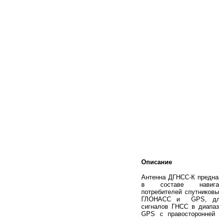
Описание
Антенна ДГНСС-К предна
в составе навигац
потребителей спутниковы
ГЛОНАСС и GPS, для
сигналов ГНСС в диап
GPS с правосторонней 