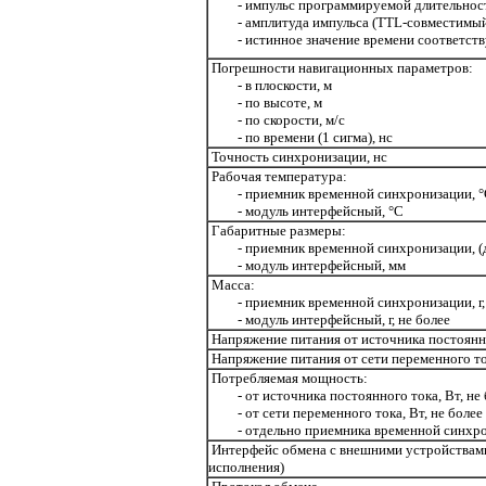
- импульс программируемой длительности 
- амплитуда импульса (TTL-совместимый),
- истинное значение времени соответству
Погрешности навигационных параметров:
- в плоскости, м
- по высоте, м
- по скорости, м/с
- по времени (1 сигма), нс
Точность синхронизации, нс
Рабочая температура:
- приемник временной синхронизации, 
- модуль интерфейсный, °С
Габаритные размеры:
- приемник временной синхронизации, (д
- модуль интерфейсный, мм
Масса:
- приемник временной синхронизации, г, 
- модуль интерфейсный, г, не более
Напряжение питания от источника постоянно
Напряжение питания от сети переменного то
Потребляемая мощность:
- от источника постоянного тока, Вт, не 
- от сети переменного тока, Вт, не более
- отдельно приемника временной синхрон
Интерфейс обмена с внешними устройствам
исполнения)