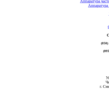
Аппаратура част
Аппаратура
О
(050)
(095
У
Че
г. См