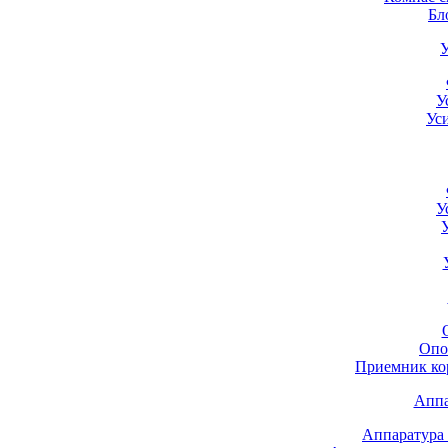
Бл
У
У
Ус
У
Опо
Приемник к
Аппа
Аппаратура