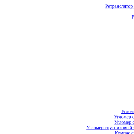
Ретранслятор
Р
Углом
Угломер 
Угломер 
Угломер спутниковый 
Компас с